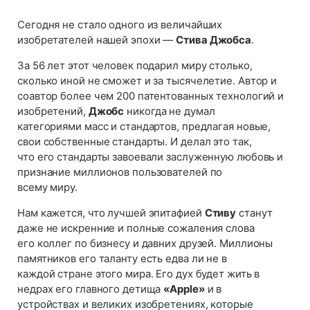
Сегодня не стало одного из величайших
изобретателей нашей эпохи —
Стива Джобса
.
За 56 лет этот человек подарил миру столько,
сколько иной не сможет и за тысячелетие. Автор и
соавтор более чем 200 патентованных технологий и
изобретений,
Джобс
никогда не думал
категориями масс и стандартов, предлагая новые,
свои собственные стандарты. И делал это так,
что его стандарты завоевали заслуженную любовь и
признание миллионов пользователей по
всему миру.
Нам кажется, что лучшей эпитафией
Стиву
станут
даже не искренние и полные сожаления слова
его коллег по бизнесу и давних друзей. Миллионы
памятников его таланту есть едва ли не в
каждой стране этого мира. Его дух будет жить в
недрах его главного детища
«Apple»
и в
устройствах и великих изобретениях, которые