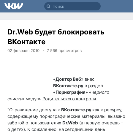
Dr.Web будет блокировать
ВКонтакте
02 февраля 2010
7 566
просмотров
«
Доктор Веб
» внес
ВКонтакте.ру
в раздел
«
Порнография
» «
черного
списка
» модуля
Родительского контроля
.
“Ограничение доступа к
ВКонтакте.ру
как к ресурсу,
содержащему порнографические материалы, вызвано
заботой о пользователях
Dr.Web
(в первую очередь –
о детях). К сожалению, на сегодняшний день