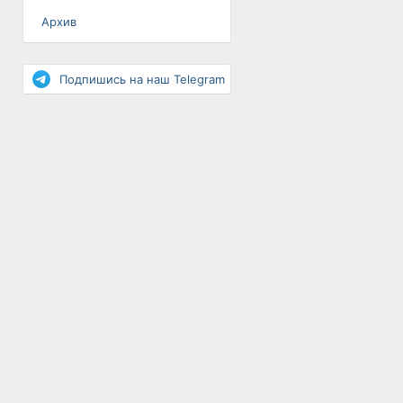
Архив
Разное
Повышение рейтинга
Подпишись на наш Telegram
Письма-цепочки
«Взгляд» — шоу о ВКонтакте